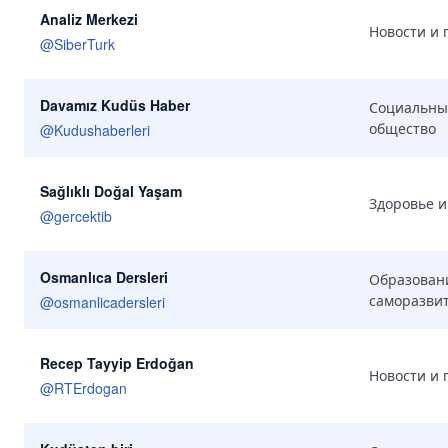
Analiz Merkezi
Новости и 
@
SiberTurk
Davamız Kudüs Haber
Социальны
общество
@
Kudushaberleri
Sağlıklı Doğal Yaşam
Здоровье и
@
gercektib
Osmanlıca Dersleri
Образован
саморазви
@
osmanlicadersleri
Recep Tayyip Erdoğan
Новости и 
@
RTErdogan