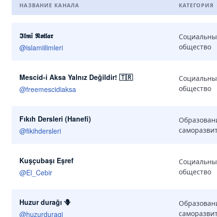
НАЗВАНИЕ КАНАЛА
КАТЕГОРИЯ
Похожие каналы
𝕴̇𝖑𝖒î 𝕹𝖔𝖙𝖑𝖆𝖗
Социальны
общество
@
islamiilimleri
Mescid-i Aksa Yalnız Değildir! 🇹🇷
Социальны
общество
@
freemescidiaksa
Fıkıh Dersleri (Hanefi)
Образован
саморазви
@
fikihdersleri
Kuşçubaşı Eşref
Социальны
общество
@
El_Cebir
Huzur durağı 🪻
Образован
саморазви
@
huzurduragi