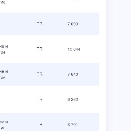
тие
TR
7 090
ие и
TR
15 844
тие
ие и
TR
7 640
тие
TR
6 262
ие и
TR
3 701
тие