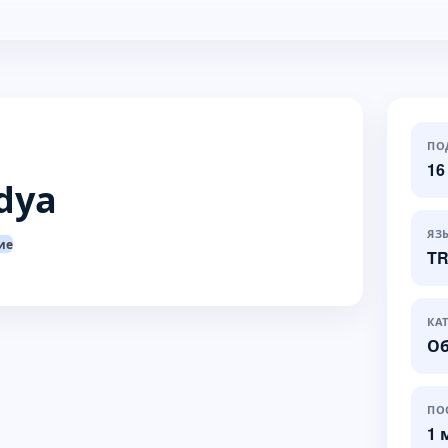
ПО
16
dya
ЯЗ
ие
T
КА
Об
ПО
1 