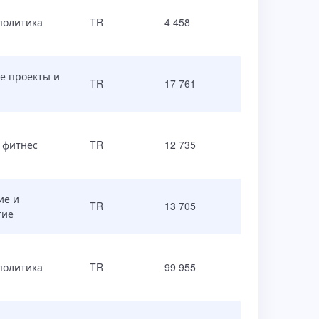
политика
TR
4 458
е проекты и
TR
17 761
 фитнес
TR
12 735
ие и
TR
13 705
тие
политика
TR
99 955