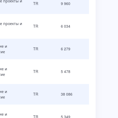
е проекты и
TR
9 960
е проекты и
TR
6 034
ие и
TR
6 279
тие
ие и
TR
5 478
тие
ие и
TR
38 086
тие
ие и
TR
5 349