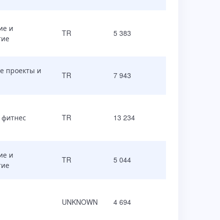
ие и
TR
5 383
тие
е проекты и
TR
7 943
 фитнес
TR
13 234
ие и
TR
5 044
тие
UNKNOWN
4 694