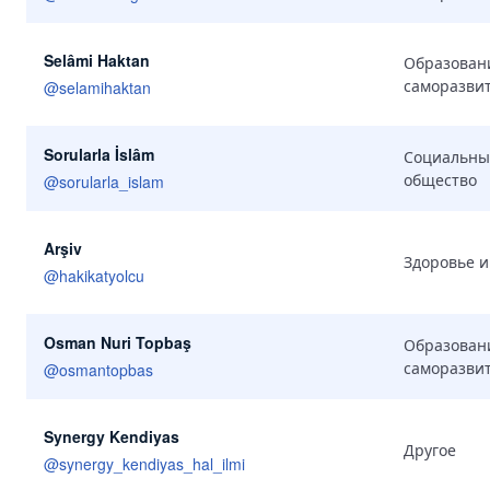
Selâmi Haktan
Образован
саморазви
@
selamihaktan
Sorularla İslâm
Социальны
общество
@
sorularla_islam
Arşiv
Здоровье и
@
hakikatyolcu
Osman Nuri Topbaş
Образован
саморазви
@
osmantopbas
Synergy Kendiyas
Другое
@
synergy_kendiyas_hal_ilmi