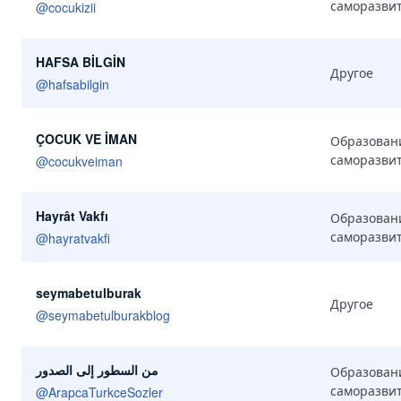
саморазви
@
cocukizii
HAFSA BİLGİN
Другое
@
hafsabilgin
ÇOCUK VE İMAN
Образован
саморазви
@
cocukveiman
Hayrât Vakfı
Образован
саморазви
@
hayratvakfi
seymabetulburak
Другое
@
seymabetulburakblog
من السطور إلى الصدور
Образован
саморазви
@
ArapcaTurkceSozler