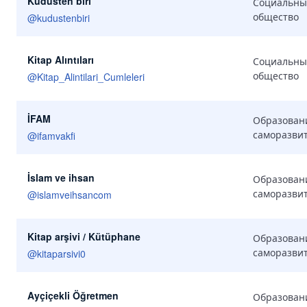
Kudüsten biri
Социальны
общество
@
kudustenbiri
Kitap Alıntıları
Социальны
общество
@
Kitap_Alintilari_Cumleleri
İFAM
Образован
саморазви
@
ifamvakfi
İslam ve ihsan
Образован
саморазви
@
islamveihsancom
Kitap arşivi / Kütüphane
Образован
саморазви
@
kitaparsivi0
Ayçiçekli Öğretmen
Образован