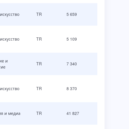
 искусство
TR
5 659
 искусство
TR
5 109
ие и
TR
7 340
тие
 искусство
TR
8 370
я и медиа
TR
41 827