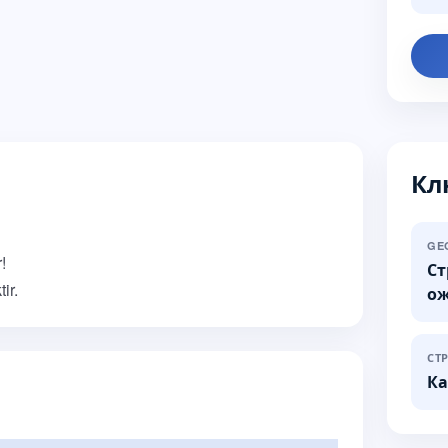
Кл
GE
!
Ст
ir.
о
СТ
Ка