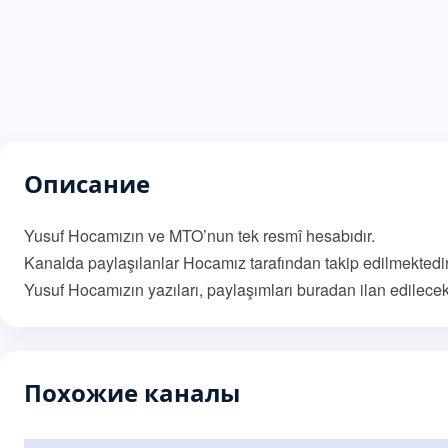
Описание
Yusuf Hocamızın ve MTO’nun tek resmî hesabıdır.
Kanalda paylaşılanlar Hocamız tarafından takip edilmektedir
Yusuf Hocamızın yazıları, paylaşımları buradan ilan edilecekt
Похожие каналы