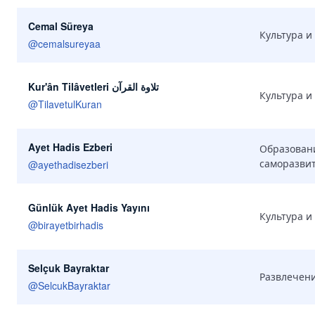
Cemal Süreya
Культура и
@
cemalsureyaa
Kur'ân Tilâvetleri تلاوة القرآن
Культура и
@
TilavetulKuran
Ayet Hadis Ezberi
Образован
саморазви
@
ayethadisezberi
Günlük Ayet Hadis Yayını
Культура и
@
birayetbirhadis
Selçuk Bayraktar
Развлечени
@
SelcukBayraktar