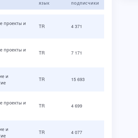
ЯЗЫК
ПОДПИСЧИКИ
е проекты и
TR
4 371
е проекты и
TR
7 171
ие и
TR
15 693
тие
е проекты и
TR
4 699
ие и
TR
4 077
тие