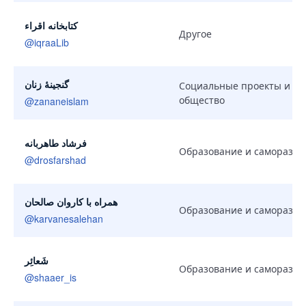
کتابخانه اقراء
Другое
@
iqraaLib
گنجینهٔ زنان
Социальные проекты и
общество
@
zananeislam
فرشاد طاهربانه
Образование и саморазви
@
drosfarshad
همراه با کاروان صالحان
Образование и саморазви
@
karvanesalehan
شَعائِر
Образование и саморазви
@
shaaer_is