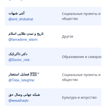
آنتی شبهات
Социальные проекты и
общество
@
anti_shobahat
تاریخ و تمدن طلایی اسلام
Другое
@
tamadone_islami
دکتر ذاکرنایک
Образование и саморазви
@
Doctor_nick
فضایل استغفار 🇵🇸 "
Социальные проекты и
общество
@
Tobe_Isteghfar
شبكه جهانى وصال حق
Культура и искусство
@
wesalhaqtv