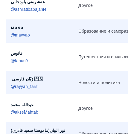
عه‌شره‌تی باوەجانی
Другое
@
ashratibabajani4
мανα
Образование и саморазви
@
mavvao
فانوس
Путешествия и стиль жиз
@
fanus9
️ رَیّان فارسی 🇵🇸
Новости и политика
@
rayyan_farsi
عبدالله محمد
Другое
@
akseMahtab
نور البیان(ماموستا سعید قادری)
Образование и саморазви