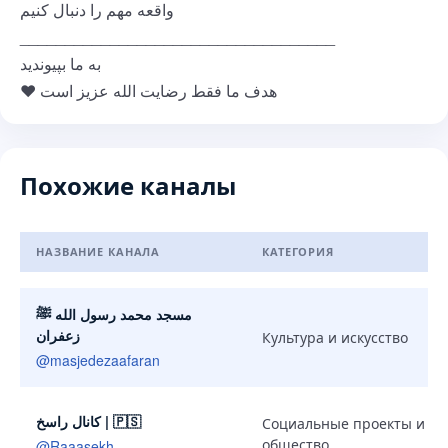
واقعه مهم را دنبال کنیم
___________________________________
به ما بپیوندید
❤ هدف ما فقط رضایت الله عزیز است
Похожие каналы
НАЗВАНИЕ КАНАЛА
КАТЕГОРИЯ
Похожие каналы
مسجد محمد رسول الله ﷺ
زعفران
Культура и искусство
@
masjedezaafaran
کانال راسخ | 🇵🇸
Социальные проекты и
общество
@
Raaasekh