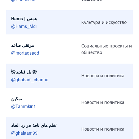
Hams | همس
Культура и искусство
@
Hams_Mdi
مرتقى صاعد
Социальные проекты и
общество
@
mortaqsaed
🌺ایل قبادی🌺
Новости и политика
@
ghobadi_channel
تمکین
Новости и политика
@
Tammkin1
قلم های نافذ /در رد الحاد/
Новости и политика
@
ghalaam99