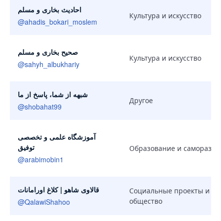
احادیث بخاری و مسلم
Культура и искусство
@
ahadis_bokari_moslem
صحیح بخاری و مسلم
Культура и искусство
@
sahyh_albukhariy
شبهه از شما، پاسخ از ما
Другое
@
shobahat99
آموزشگاه علمی و تخصصی
توفیق
Образование и саморазви
@
arabimobin1
قالاوی شاهو | کلاغ اورامانات
Социальные проекты и
общество
@
QalawiShahoo