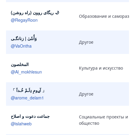
ریگای روون (راه روشن) 🌙
Образование и саморазви
@
RegayRoon
وَأُنثَىٰ | زنانگـی
Другое
@
VaOntha
المخلصون
Культура и искусство
@
Al_mokhlesun
「 آࢪومِ دِلَـمْ خُـدآ 」
Другое
@
arome_delam1
جماعت دعوت و اصلاح
Социальные проекты и
общество
@
islahweb