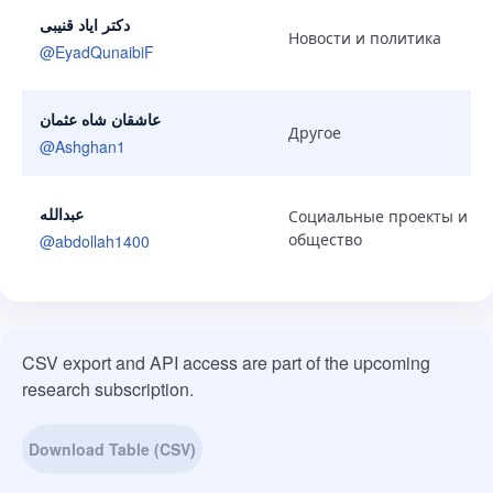
دکتر ایاد قنیبی
Новости и политика
@
EyadQunaibiF
عاشقان شاه عثمان
Другое
@
Ashghan1
عبدالله
Социальные проекты и
общество
@
abdollah1400
CSV export and API access are part of the upcoming
research subscription.
Download Table (CSV)