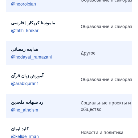
@
noorolbian
ماموستا كریكار | فارسی
Образование и саморазви
@
fatih_krekar
هدایت رمضانی
Другое
@
hedayat_ramazani
آموزش زبان قرآن
Образование и саморазви
@
arabiquran1
رد شبهات ملحدین
Социальные проекты и
общество
@
no_atheism
کلید ایمان
Новости и политика
@
kelide_iman