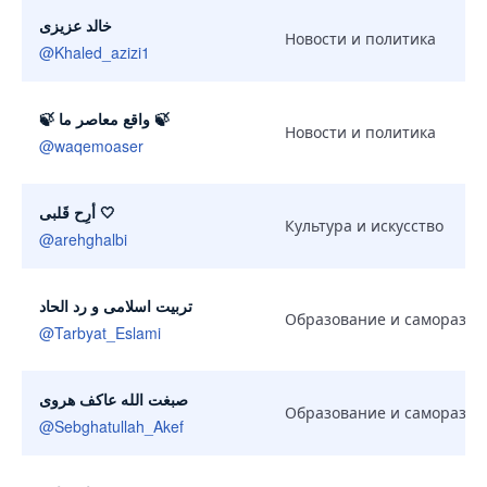
خالد عزیزی
Новости и политика
@
Khaled_azizi1
🍃 واقع معاصر ما 🍃
Новости и политика
@
waqemoaser
أرِح قَلبی 🤍
Культура и искусство
@
arehghalbi
تربیت اسلامی و رد الحاد
Образование и саморазви
@
Tarbyat_Eslami
صبغت الله عاکف هروی
Образование и саморазви
@
Sebghatullah_Akef