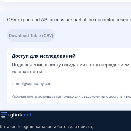
CSV export and API access are part of the upcoming researc
Download Table (CSV)
Доступ для исследований
Подключение к листу ожидания с подтверждением п
Сайт компании
РАБОЧАЯ ПОЧТА
Рабочая почта используется только для уведомлений о доступе к по
tglink
.net
Каталог Telegram-каналов и ботов для поиска,