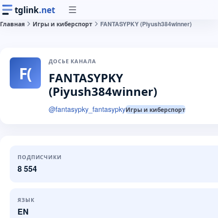
tglink
.net
Главная
Игры и киберспорт
FANTASYPKY (Piyush384winner️)
ДОСЬЕ КАНАЛА
F(
FANTASYPKY
(Piyush384winner️)
@
fantasypky_fantasypky
Игры и киберспорт
ПОДПИСЧИКИ
8 554
ЯЗЫК
EN