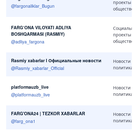
проекты и
@
fargonaliklar_Bugun
общество
FARG‘ONA VILOYATI ADLIYA
Социальны
BOSHQARMASI (RASMIY)
проекты и
общество
@
adliya_fargona
Rasmiy xabarlar I Официальные новости
Новости и
политика
@
Rasmiy_xabarlar_Official
platformauzb_live
Новости и
политика
@
platformauzb_live
FARG'ONA24 | TEZKOR XABARLAR
Новости и
политика
@
farg_ona1