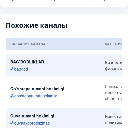
Похожие каналы
НАЗВАНИЕ КАНАЛА
КАТЕГОРИЯ
Похожие каналы
BAG’DODLIKLAR
Бизнес и
финансы
@
bagdod
Социальны
Qo‘shtepa tumani hokimligi
проекты и
@
qoshtepatumanhokimligi
общество
Quva tumani hokimligi
Новости и
политика
@
quvaaxborothizmati