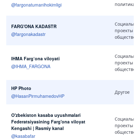
политика
@
fargonatumanihokimligi
Социальны
FARG'ONA KADASTR
проекты и
@
fargonakadastr
общество
Социальны
IHMA Farg‘ona viloyati
проекты и
@
IHMA_FARGONA
общество
HP Photo
Другое
@
HasanPirmuhamedovHP
O'zbekiston kasaba uyushmalari
Социальны
Federatsiyasining Farg'ona viloyat
проекты и
Kengashi | Rasmiy kanal
общество
@
kasabafar