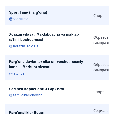
Sport Time (Farg‘ona)
Спорт
@
sporttiime
Xorazm viloyati Maktabgacha va maktab
Образован
ta'limi boshqarmasi
саморазви
@
Xorazm_MMTB
Farg‘ona davlat texnika universiteti rasmiy
Образован
kanali | Matbuot xizmati
саморазви
@
fstu_uz
Самвел Карленович Саркисян
Спорт
@
samvelkarlenovich
Социальны
Farg'onaliklar Bugun