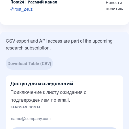
Rost24 | Расмий канал
Новости и
политика
@
rost_24uz
CSV export and API access are part of the upcoming
research subscription.
Download Table (CSV)
Доступ для исследований
Подключение к листу ожидания с
подтверждением по email.
Сайт компании
РАБОЧАЯ ПОЧТА