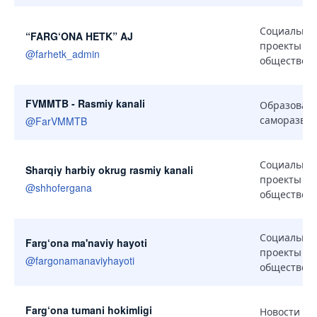
Социальны
“FARG‘ONA HETK” AJ
проекты и
@
farhetk_admin
общество
FVMMTB - Rasmiy kanali
Образован
саморазви
@
FarVMMTB
Социальны
Sharqiy harbiy okrug rasmiy kanali
проекты и
@
shhofergana
общество
Социальны
Farg‘onа ma'naviy hayoti
проекты и
@
fargonamanaviyhayoti
общество
Farg‘ona tumani hokimligi
Новости и