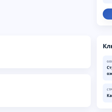
Кл
GE
Ст
о
СТ
Ка