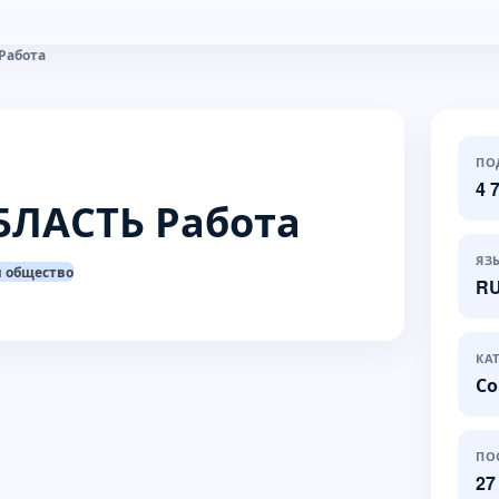
Работа
ПО
4 
ЛАСТЬ Работа
ЯЗ
и общество
R
КА
Со
ПО
27