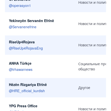
Новости и политик
@
operasyon1
Yekîneyên Servanên Efrînê
Новости и политик
@
Servanenefrine
RiseUp4Rojava
Новости и политик
@
RiseUp4RojavaEng
ANHA Türkçe
Социальные проек
общество
@
trhawarnews
Hêzên Rizgariya Efrînê
Другое
@
HRE_official_kurdish
YPG Press Office
Новости и политик