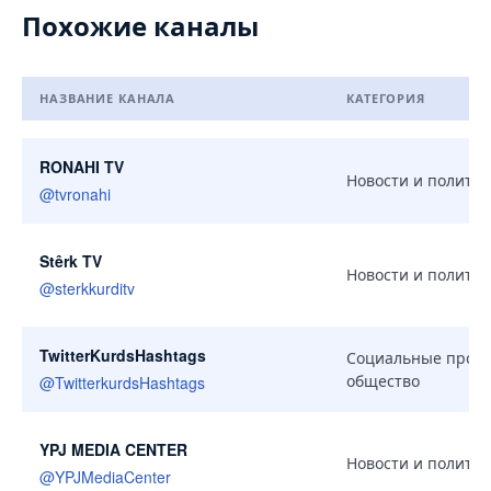
Похожие каналы
НАЗВАНИЕ КАНАЛА
КАТЕГОРИЯ
Похожие каналы
RONAHI TV
Новости и политик
@
tvronahi
Stêrk TV
Новости и политик
@
sterkkurditv
TwitterKurdsHashtags
Социальные проек
общество
@
TwitterkurdsHashtags
YPJ MEDIA CENTER
Новости и политик
@
YPJMediaCenter