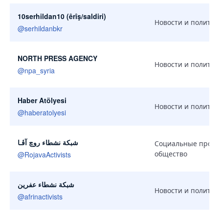
10serhildan10 (êrîş/saldiri)
Новости и политик
@
serhildanbkr
NORTH PRESS AGENCY
Новости и политик
@
npa_syria
Haber Atölyesi
Новости и политик
@
haberatolyesi
شبكة نشطاء روﭺ آﭬـا
Социальные проек
общество
@
RojavaActivists
شبكة نشطاء عفرين
Новости и политик
@
afrinactivists