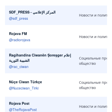
SDF_PRESS - المركز الإعلامي
Новости и политик
@
sdf_press
Rojava FM
Новости и политик
@
radiorojava
Ragihandina Ciwanên Şoreşger إعلام
Социальные проек
الشبيبة الثورية
общество
@
rac_ciwan
Nûçe Ciwan Türkçe
Социальные проек
общество
@
Nuceciwan_Tirki
Rojava Post
Новости и политик
@
TheRojavaPost