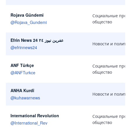
Rojava Gündemi
Социальные проек
общество
@
Rojava_Gundemi
Efrin News 24 عفرين نيوز ٢٤
Новости и политик
@
efrinnews24
ANF Türkçe
Социальные проек
общество
@
ANFTurkce
ANHA Kurdî
Новости и политик
@
kuhawarnews
International Revolution
Социальные проек
общество
@
International_Rev