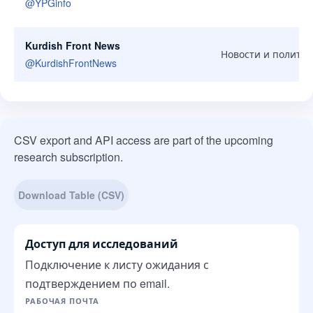
@
YPGinfo
Kurdish Front News
Новости и политик
@
KurdishFrontNews
CSV export and API access are part of the upcoming
research subscription.
Download Table (CSV)
Доступ для исследований
Подключение к листу ожидания с
подтверждением по email.
Сайт компании
РАБОЧАЯ ПОЧТА