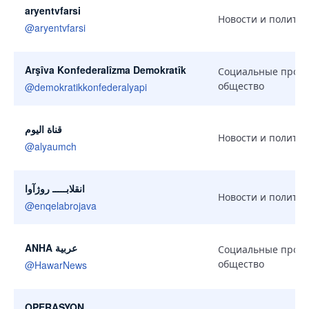
aryentvfarsi
Новости и политик
@
aryentvfarsi
Arşîva Konfederalîzma Demokratîk
Социальные проек
общество
@
demokratikkonfederalyapi
قناة اليوم
Новости и политик
@
alyaumch
انقلابـــــ روژآوا
Новости и политик
@
enqelabrojava
ANHA عربية
Социальные проек
общество
@
HawarNews
OPERASYON