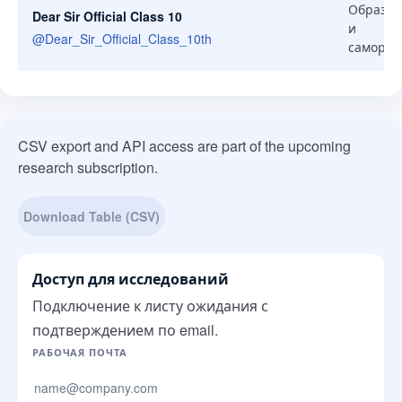
Образов
Dear Sir Official Class 10
и
@
Dear_Sir_Official_Class_10th
самораз
CSV export and API access are part of the upcoming
research subscription.
Download Table (CSV)
Доступ для исследований
Подключение к листу ожидания с
подтверждением по email.
Сайт компании
РАБОЧАЯ ПОЧТА