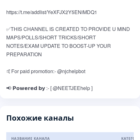
https://t.me/addlist/YeXFJX2Y5ENiMDQ1
✅THIS CHANNEL IS CREATED TO PROVIDE U MIND
MAPS/POLLS/SHORT TRICKS/SHORT
NOTES/EXAM UPDATE TO BOOST-UP YOUR
PREPARATION
🤙For paid promotion:- @njchelpbot
📢 𝗣𝗼𝘄𝗲𝗿𝗲𝗱 𝗯𝘆 :- [ @NEETJEEhelp ]
Похожие каналы
НАЗВАНИЕ КАНАЛА
КАТЕГОР