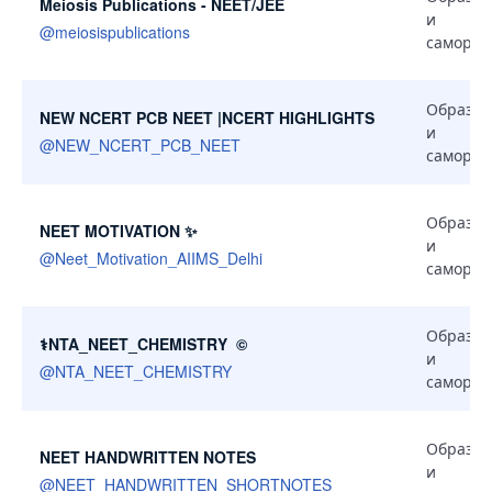
Meiosis Publications - NEET/JEE
и
@
meiosispublications
самораз
Образов
NEW NCERT PCB NEET |NCERT HIGHLIGHTS
и
@
NEW_NCERT_PCB_NEET
самораз
Образов
NEET MOTIVATION ✨
и
@
Neet_Motivation_AIIMS_Delhi
самораз
Образов
⚕️NTA_NEET_CHEMISTRY ️ ©️
и
@
NTA_NEET_CHEMISTRY
самораз
Образов
NEET HANDWRITTEN NOTES
и
@
NEET_HANDWRITTEN_SHORTNOTES