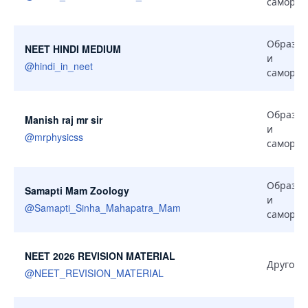
самораз
Образов
NEET HINDI MEDIUM
и
@
hindi_in_neet
самораз
Образов
Manish raj mr sir
и
@
mrphysicss
самораз
Образов
Samapti Mam Zoology
и
@
Samapti_Sinha_Mahapatra_Mam
самораз
NEET 2026 REVISION MATERIAL
Другое
@
NEET_REVISION_MATERIAL