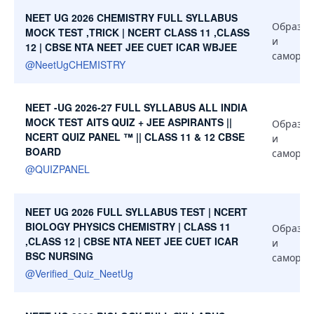
NEET UG 2026 CHEMISTRY FULL SYLLABUS
Образов
MOCK TEST ,TRICK | NCERT CLASS 11 ,CLASS
и
12 | CBSE NTA NEET JEE CUET ICAR WBJEE
самораз
@
NeetUgCHEMISTRY
NEET -UG 2026-27 FULL SYLLABUS ALL INDIA
MOCK TEST AITS QUIZ + JEE ASPIRANTS ||
Образов
NCERT QUIZ PANEL ™ || CLASS 11 & 12 CBSE
и
BOARD
самораз
@
QUIZPANEL
NEET UG 2026 FULL SYLLABUS TEST | NCERT
BIOLOGY PHYSICS CHEMISTRY | CLASS 11
Образов
,CLASS 12 | CBSE NTA NEET JEE CUET ICAR
и
BSC NURSING
самораз
@
Verified_Quiz_NeetUg