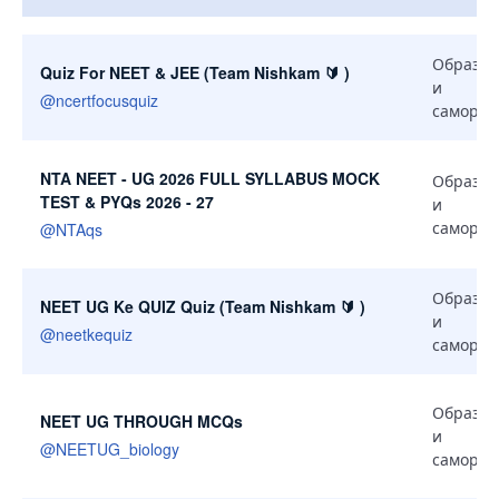
Похожие каналы
Образов
Quiz For NEET & JEE (Team Nishkam 🔰 )
и
@
ncertfocusquiz
самораз
NTA NEET - UG 2026 FULL SYLLABUS MOCK
Образов
TEST & PYQs 2026 - 27
и
самораз
@
NTAqs
Образов
NEET UG Ke QUIZ Quiz (Team Nishkam 🔰 )
и
@
neetkequiz
самораз
Образов
NEET UG THROUGH MCQs
и
@
NEETUG_biology
самораз