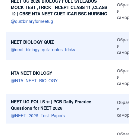
NEET UG 2026 BIOLOGY FULL SYLLABUS
Образов
MOCK TEST ,TRICK | NCERT CLASS 11 ,CLASS
и
12 | CBSE NTA NEET CUET ICAR BSC NURSING
самораз
@
quizbinaryforneetug
Образов
NEET BIOLOGY QUIZ
и
@
neet_biology_quiz_notes_tricks
самораз
Образов
NTA NEET BIOLOGY
и
@
NTA_NEET_BIOLOGY
самораз
NEET UG POLLS ✨ | PCB Daily Practice
Образов
Questions for NEET 2026
и
самораз
@
NEET_2026_Test_Papers
Образов