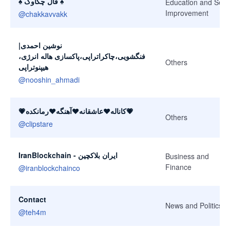
♠ فال چکاوک ♠
Education and Self-
Improvement
@
chakkavvakk
نوشین احمدی|
فنگشویی،چاکراتراپی،پاکسازی هاله انرژی،
Others
هیپنوتراپی
@
nooshin_ahmadi
💗کاناله❤️عاشقانه❤️آهنگه❤️رمانکده💗
Others
@
clipstare
IranBlockchain - ایران بلاکچین
Business and
Finance
@
iranblockchainco
Contact
News and Politics
@
teh4m