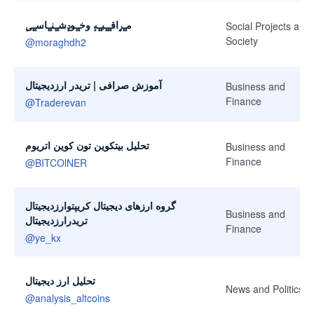
مـ۪ٜـ۪ٜر۪ٜاقـ۪ٜـ۪ٜـ۪ٜبـ۪ٜـ۪ٜه۪ وخـ۪ٜـ۪ٜود۪ٜشـ۪ٜـ۪ٜنـ۪ٜـ۪ٜاسـ۪ٜـ۪ٜی۪
Social Projects and
Society
@
moraghdh2
آموزش صرافی | تریدر ارزدیجیتال
Business and
Finance
@
Traderevan
تحلیل بیتکوین تون کوین اتریوم
Business and
Finance
@
BITCOlNER
گروه ارزهای دیجیتال کریپتوارزدیجیتال
Business and
تریدرارزدیجیتال
Finance
@
ye_kx
تحلیل ارز دیجیتال
News and Politics
@
analysis_altcoins