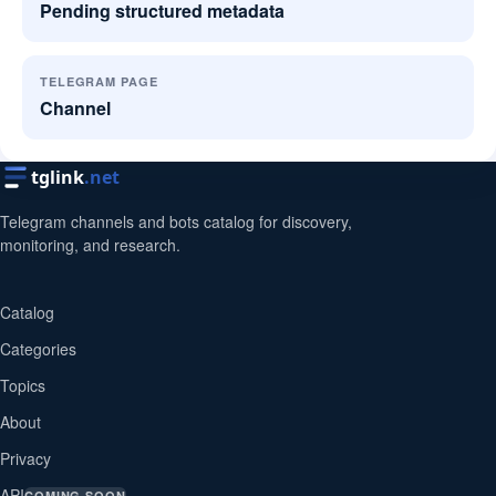
Pending structured metadata
TELEGRAM PAGE
Channel
tglink
.net
Telegram channels and bots catalog for discovery,
monitoring, and research.
Catalog
Categories
Topics
About
Privacy
API
COMING SOON